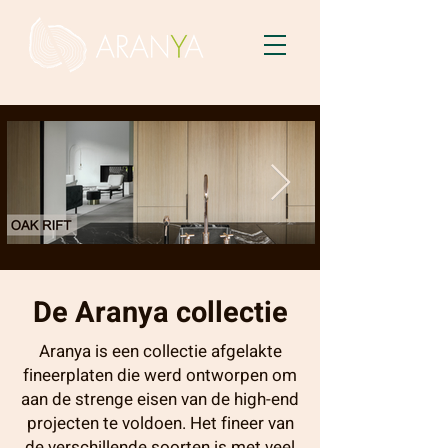
Aranya
Ar
De
Aranya
collectie
Aranya is een collectie afgelakte
fineerplaten die werd ontworpen om
aan de strenge eisen van de high-end
projecten te voldoen. Het fineer van
de verschillende soorten is met veel